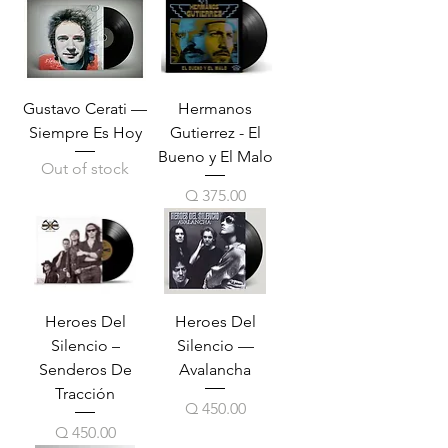
Gustavo Cerati —
Hermanos
Siempre Es Hoy
Gutierrez - El
Bueno y El Malo
Out of stock
Price
Q 375.00
Heroes Del
Heroes Del
Silencio ‎–
Silencio —
Senderos De
Avalancha
Tracción
Price
Q 450.00
Price
Q 450.00