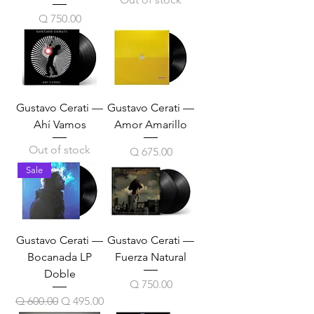
Price
Q 750.00
Gustavo Cerati —
Gustavo Cerati —
Ahí Vamos
Amor Amarillo
Out of stock
Price
Q 675.00
Sale
Gustavo Cerati —
Gustavo Cerati —
Bocanada LP
Fuerza Natural
Doble
Price
Q 750.00
Regular Price
Sale Price
Q 600.00
Q 495.00