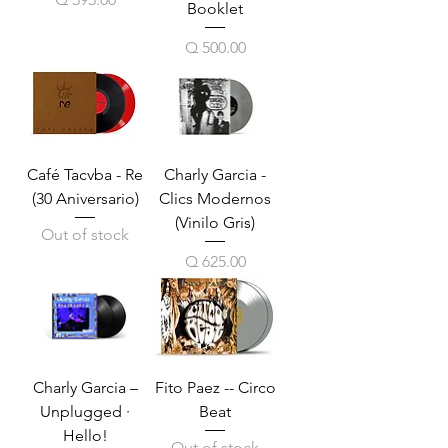
Booklet
Price
Q 500.00
Café Tacvba - Re
Charly Garcia -
(30 Aniversario)
Clics Modernos
(Vinilo Gris)
Out of stock
Price
Q 625.00
Charly Garcia ‎–
Fito Paez -- Circo
Unplugged ·
Beat
Hello!
Out of stock