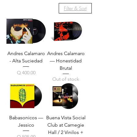
Filter & Sort
Andres Calamaro
Andres Calamaro
- Alta Suciedad
— Honestidad
Brutal
Price
Q 400.00
Out of stock
Babasonicos —
Buena Vista Social
Jessico
Club at Carnegie
Hall / 2 Vinilos +
Price
Q 595.00