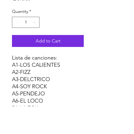
Quantity
*
Add to Cart
Lista de canciones:
A1-LOS CALIENTES
A2-FIZZ
A3-DELCTRICO
A4-SOY ROCK
A5-PENDEJO
A6-EL LOCO
B1-LA FOX
B2-TXICA
B3-YOLI
B4-RUBI