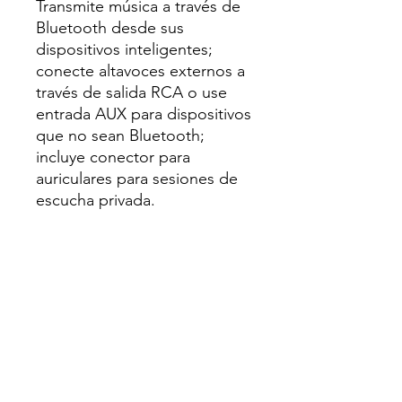
Transmite música a través de
Bluetooth desde sus
dispositivos inteligentes;
conecte altavoces externos a
través de salida RCA o use
entrada AUX para dispositivos
que no sean Bluetooth;
incluye conector para
auriculares para sesiones de
escucha privada.
Componentes incluidos:
Bandeja de Aluminio fundido
a presión, Adaptador de 45.
Características especiales:
Cartucho magnético,
Impulsión por correa, plato
de aluminio, parada